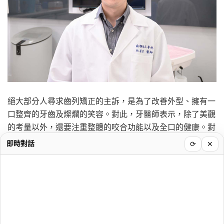
絕大部分人尋求齒列矯正的主訴，是為了改善外型、擁有一
口整齊的牙齒及燦爛的笑容。對此，牙醫師表示，除了美觀
的考量以外，還要注重整體的咬合功能以及全口的健康。對
於許多人來說，咬合不正不僅僅影響到的是飲食、清潔、發
即時對話
⟳
✕
音、甚至是心裡的健康。
當代明新牙醫診所齒顎矯正專科醫師林盧佑指出，咬合不正
會帶來以下常見的問題。首先是齒列擁擠，如果牙齒尺寸過
大，或是牙弓過小、乳牙太早脫落、恆牙萌發位置異常等，
皆可能讓齒列擁擠。齒列擁擠不只不好清潔，也容易產生蛀