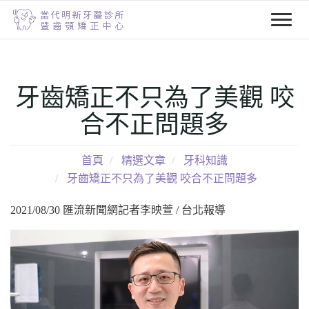
T
o
g
g
牙齒矯正不只為了美觀 咬
l
e
合不正問題多
n
a
首頁
精選文章
牙科知識
v
牙齒矯正不只為了美觀 咬合不正問題多
i
g
2021/08/30 匯流新聞網記者李映萱 / 台北報導
a
t
i
o
n